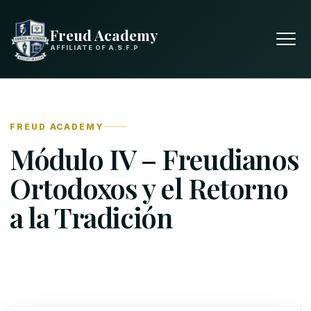
Freud Academy
AFFILIATE OF A.S.F.P
FREUD ACADEMY
Módulo IV – Freudianos
Ortodoxos y el Retorno
a la Tradición