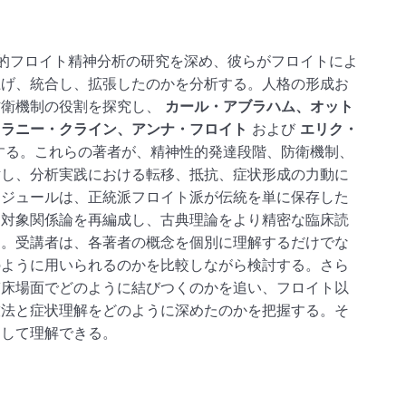
的フロイト精神分析の研究を深め、彼らがフロイトによ
上げ、統合し、拡張したのかを分析する。人格の形成お
防衛機制の役割を探究し、
カール・アブラハム、オット
メラニー・クライン、アンナ・フロイト
および
エリク・
する。これらの著者が、精神性的発達段階、防衛機制、
討し、分析実践における転移、抵抗、症状形成の力動に
モジュールは、正統派フロイト派が伝統を単に保存した
、対象関係論を再編成し、古典理論をより精密な臨床読
る。受講者は、各著者の概念を個別に理解するだけでな
のように用いられるのかを比較しながら検討する。さら
臨床場面でどのように結びつくのかを追い、フロイト以
技法と症状理解をどのように深めたのかを把握する。そ
として理解できる。