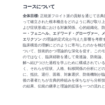
コースについて
全体目標:
正統派フロイト派の貢献を通じて古典
って確立された根本概念をどのように再び取り
よび症状形成における対象関係、心的組織化、
ー・フェニヘル、エドワード・グローヴァー、
エリクソン
の理論的定式化が与えた影響を考察
臨床構造の理解にどのように寄与したのかを検
ついて、技術的かつ理論的な深化を促す。この
のではなく、臨床経験を通して発達論、防衛論
解へ結びつけた過程を学ぶために構成されてい
く、それらが症状、人格、転移関係の分析にど
に、抵抗、退行、固着、対象選択、防衛機制が
後の著者たちが古典的枠組みを保ちながら分析
の結果、伝統の継承と理論的拡張を一つの流れ