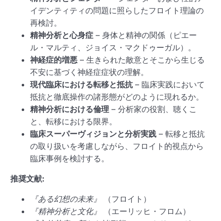
イデンティティの問題に照らしたフロイト理論の
再検討。
精神分析と心身症
– 身体と精神の関係（ピエー
ル・マルティ、ジョイス・マクドゥーガル）。
神経症的増悪
– 生きられた敵意とそこから生じる
不安に基づく神経症症状の理解。
現代臨床における転移と抵抗
– 臨床実践において
抵抗と徹底操作の諸形態がどのように現れるか。
精神分析における倫理
– 分析家の役割、聴くこ
と、転移における限界。
臨床スーパーヴィジョンと分析実践
– 転移と抵抗
の取り扱いを考慮しながら、フロイト的視点から
臨床事例を検討する。
推奨文献:
『ある幻想の未来』
（フロイト）
『精神分析と文化』
（エーリッヒ・フロム）