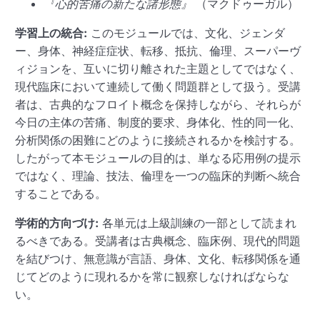
『心的苦痛の新たな諸形態』
（マクドゥーガル）
学習上の統合:
このモジュールでは、文化、ジェンダ
ー、身体、神経症症状、転移、抵抗、倫理、スーパーヴ
ィジョンを、互いに切り離された主題としてではなく、
現代臨床において連続して働く問題群として扱う。受講
者は、古典的なフロイト概念を保持しながら、それらが
今日の主体の苦痛、制度的要求、身体化、性的同一化、
分析関係の困難にどのように接続されるかを検討する。
したがって本モジュールの目的は、単なる応用例の提示
ではなく、理論、技法、倫理を一つの臨床的判断へ統合
することである。
学術的方向づけ:
各単元は上級訓練の一部として読まれ
るべきである。受講者は古典概念、臨床例、現代的問題
を結びつけ、無意識が言語、身体、文化、転移関係を通
じてどのように現れるかを常に観察しなければならな
い。