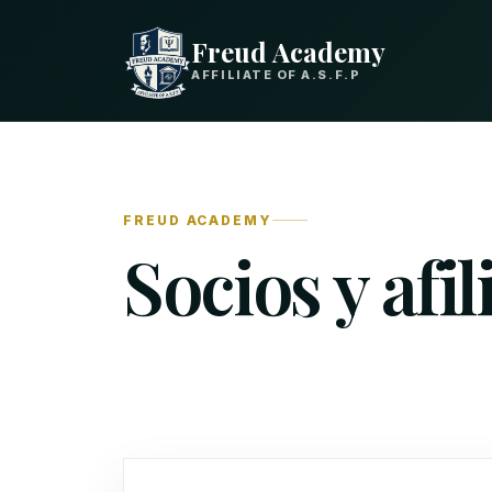
Freud Academy
AFFILIATE OF A.S.F.P
FREUD ACADEMY
Socios y afi