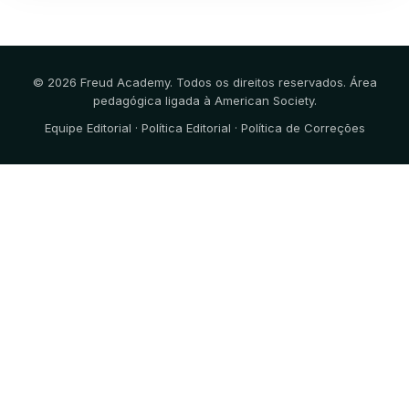
© 2026 Freud Academy. Todos os direitos reservados. Área
pedagógica ligada à
American Society
.
Equipe Editorial
·
Política Editorial
·
Política de Correções