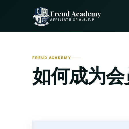
Freud Academy
AFFILIATE OF A.S.F.P
FREUD ACADEMY
如何成为会