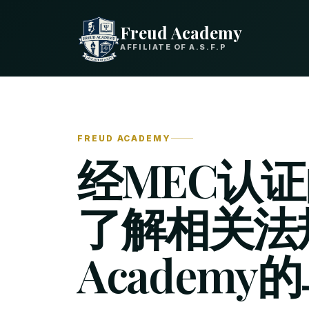
Freud Academy
AFFILIATE OF A.S.F.P
FREUD ACADEMY
经MEC认
了解相关法规
Academ