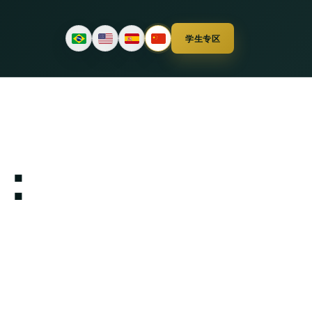
学生专区
：