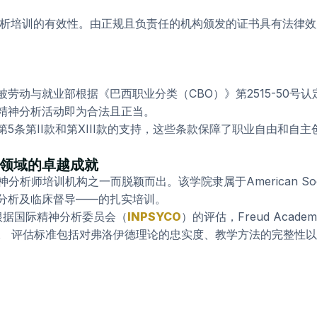
分析培训的有效性。由正规且负责任的机构颁发的证书具有法律
劳动与就业部根据《巴西职业分类（CBO）》第2515-50号
精神分析活动即为合法且正当。
5条第II款和第XIII款的支持，这些条款保障了职业自由和自主
培训领域的卓越成就
培训机构之一而脱颖而出。该学院隶属于American Society of 
分析及临床督导——的扎实培训。
际。根据国际精神分析委员会（
INPSYCO
）的评估，Freud Academ
。
评估标准包括对弗洛伊德理论的忠实度、教学方法的完整性以