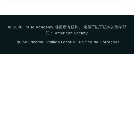
© 2026 Freud Academy. 保留所有权利。 隶属于以下机构的教学部
门：
American Society
.
Equipe Editorial
·
Política Editorial
·
Política de Correções