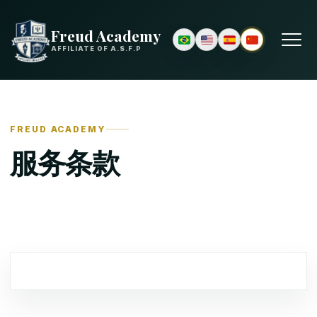
Freud Academy
AFFILIATE OF A.S.F.P
FREUD ACADEMY
服务条款